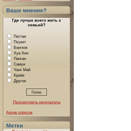
Ваше мнение?
Где лучше всего жить с
семьей?
Паттая
Пхукет
Бангкок
Хуа Хин
Панган
Самуи
Чанг Май
Краби
Другое
Просмотреть результаты
Архив опросов
Метки