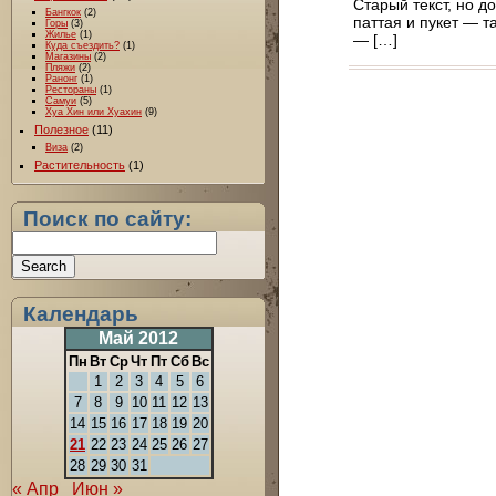
Старый текст, но д
Бангкок
(2)
паттая и пукет — т
Горы
(3)
Жилье
(1)
— […]
Куда съездить?
(1)
Магазины
(2)
Пляжи
(2)
Ранонг
(1)
Рестораны
(1)
Самуи
(5)
Хуа Хин или Хуахин
(9)
Полезное
(11)
Виза
(2)
Растительность
(1)
Поиск по сайту:
Календарь
Май 2012
Пн
Вт
Ср
Чт
Пт
Сб
Вс
1
2
3
4
5
6
7
8
9
10
11
12
13
14
15
16
17
18
19
20
21
22
23
24
25
26
27
28
29
30
31
« Апр
Июн »