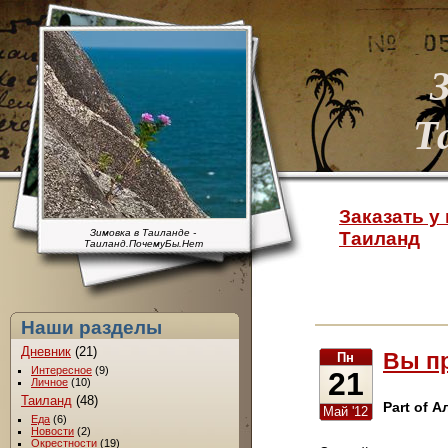
Т
Заказать у 
Зимовка в Таиланде -
Таиланд
Таиланд.ПочемуБы.Нет
Наши разделы
Дневник
(21)
Вы п
Пн
Интересное
(9)
21
Личное
(10)
Таиланд
(48)
Part of А
Май '12
Еда
(6)
Новости
(2)
Окрестности
(19)