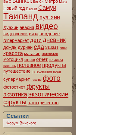
Бангкок
Метро
Big C
Биг Си
Мила
Самуи
Новый год
Панган
Таиланд
Хуа-Хин
видео
Хуахин
авария
видеоролик
виза
вождение
дневник
дети
гипермаркет
еда
закат
дождь
дуриан
кино
красота
магазин
мотиватор
мотоцикл
отчет
остров
печалька
полезное
продукты
плесень
путешествие
путешествия
роды
фото
супермаркет
тексты
фрукты
фотоотчет
экзотические
экзотика
фрукты
электричество
Ссылки
Форум Винского