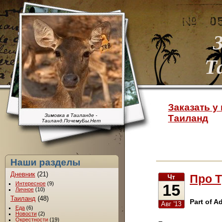
Т
Заказать у 
Зимовка в Таиланде -
Таиланд
Таиланд.ПочемуБы.Нет
Наши разделы
Дневник
(21)
Про 
Чт
Интересное
(9)
15
Личное
(10)
Таиланд
(48)
Part of Ad
Авг '13
Еда
(6)
Новости
(2)
Окрестности
(19)