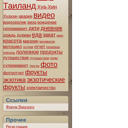
Таиланд
Хуа-Хин
видео
Хуахин
авария
видеоролик
виза
вождение
дневник
дети
гипермаркет
еда
закат
дождь
дуриан
кино
красота
магазин
мотиватор
мотоцикл
отчет
остров
печалька
полезное
продукты
плесень
путешествие
путешествия
роды
фото
супермаркет
тексты
фрукты
фотоотчет
экзотические
экзотика
фрукты
электричество
Ссылки
Форум Винского
Прочее
Регистрация