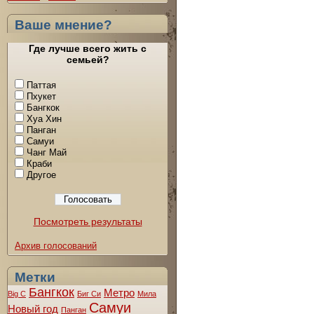
Ваше мнение?
Где лучше всего жить с
семьей?
Паттая
Пхукет
Бангкок
Хуа Хин
Панган
Самуи
Чанг Май
Краби
Другое
Посмотреть результаты
Архив голосований
Метки
Бангкок
Метро
Big C
Биг Си
Мила
Самуи
Новый год
Панган