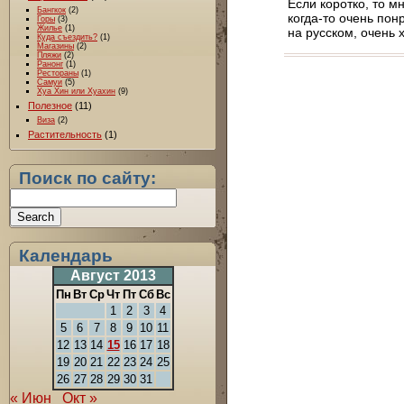
Если коротко, то м
Бангкок
(2)
когда-то очень пон
Горы
(3)
Жилье
(1)
на русском, очень 
Куда съездить?
(1)
Магазины
(2)
Пляжи
(2)
Ранонг
(1)
Рестораны
(1)
Самуи
(5)
Хуа Хин или Хуахин
(9)
Полезное
(11)
Виза
(2)
Растительность
(1)
Поиск по сайту:
Календарь
Август 2013
Пн
Вт
Ср
Чт
Пт
Сб
Вс
1
2
3
4
5
6
7
8
9
10
11
12
13
14
15
16
17
18
19
20
21
22
23
24
25
26
27
28
29
30
31
« Июн
Окт »