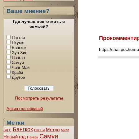
Ваше мнение?
Где лучше всего жить с
семьей?
Прокомменти
Паттая
Пхукет
Бангкок
https://thai.poche
Хуа Хин
Панган
Самуи
Чанг Май
Краби
Другое
Посмотреть результаты
Архив голосований
Метки
Бангкок
Метро
Big C
Биг Си
Мила
Самуи
Новый год
Панган