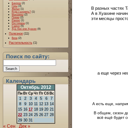
Бангкок
(2)
Горы
(3)
В разных частях Т
Жилье
(1)
Куда съездить?
(1)
А в Хуахине начин
Магазины
(2)
эти месяцы просто
Пляжи
(2)
Ранонг
(1)
Рестораны
(1)
Самуи
(5)
Хуа Хин или Хуахин
(9)
Полезное
(11)
Виза
(2)
Растительность
(1)
Поиск по сайту:
а еще через не
Календарь
Октябрь 2012
Пн
Вт
Ср
Чт
Пт
Сб
Вс
1
2
3
4
5
6
7
А есть еще, наприм
8
9
10
11
12
13
14
15
16
17
18
19
20
21
В общем, сезон до
22
23
24
25
26
27
28
всё ещё будет с
29
30
31
« Сен
Дек »