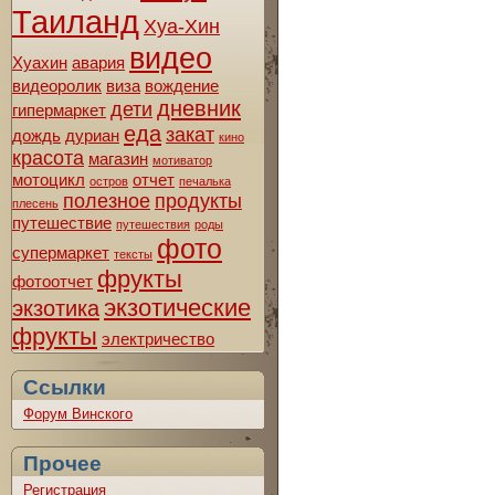
Таиланд
Хуа-Хин
видео
Хуахин
авария
видеоролик
виза
вождение
дневник
дети
гипермаркет
еда
закат
дождь
дуриан
кино
красота
магазин
мотиватор
мотоцикл
отчет
остров
печалька
полезное
продукты
плесень
путешествие
путешествия
роды
фото
супермаркет
тексты
фрукты
фотоотчет
экзотические
экзотика
фрукты
электричество
Ссылки
Форум Винского
Прочее
Регистрация