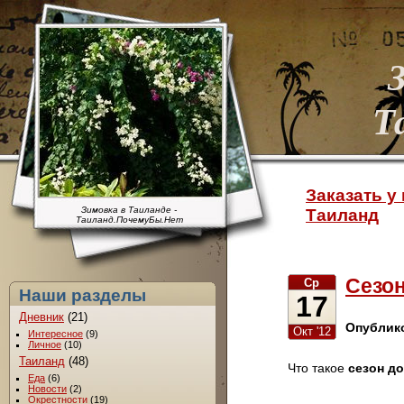
Т
Заказать у 
Зимовка в Таиланде -
Таиланд
Таиланд.ПочемуБы.Нет
Сезон
Ср
Наши разделы
17
Дневник
(21)
Опублик
Окт '12
Интересное
(9)
Личное
(10)
Таиланд
(48)
Что такое
сезон д
Еда
(6)
Новости
(2)
Окрестности
(19)