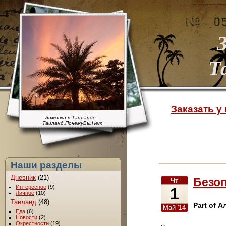
Т
Заказать у
Зимовка в Таиланде -
Таиланд.ПочемуБы.Нет
Наши разделы
Дневник
(21)
Безоп
Чт
Интересное
(9)
1
Личное
(10)
Таиланд
(48)
Part of А
Май '14
Еда
(6)
Новости
(2)
Окрестности
(19)