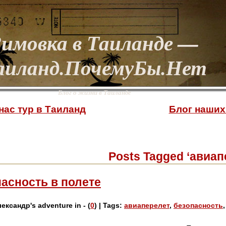
Зимовка в Таиланде —
аиланд.ПочемуБы.Нет
Блог о жизни в Таиланде
 нас тур в Таиланд
Блог наших
Posts Tagged ‘авиап
асность в полете
лександр's adventure in - (
0
) | Tags:
авиаперелет
,
безопасность