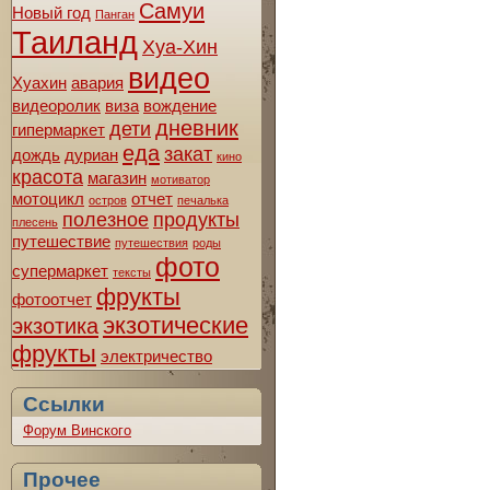
Самуи
Новый год
Панган
Таиланд
Хуа-Хин
видео
Хуахин
авария
видеоролик
виза
вождение
дневник
дети
гипермаркет
еда
закат
дождь
дуриан
кино
красота
магазин
мотиватор
мотоцикл
отчет
остров
печалька
полезное
продукты
плесень
путешествие
путешествия
роды
фото
супермаркет
тексты
фрукты
фотоотчет
экзотические
экзотика
фрукты
электричество
Ссылки
Форум Винского
Прочее