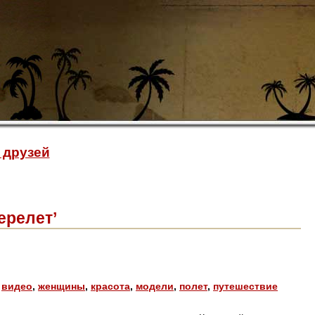
 друзей
ерелет’
,
видео
,
женщины
,
красота
,
модели
,
полет
,
путешествие