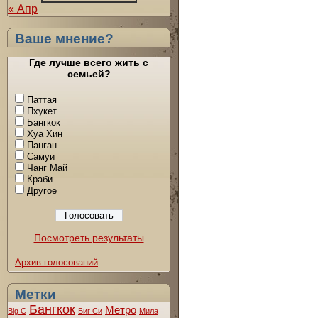
« Апр
Ваше мнение?
Где лучше всего жить с
семьей?
Паттая
Пхукет
Бангкок
Хуа Хин
Панган
Самуи
Чанг Май
Краби
Другое
Посмотреть результаты
Архив голосований
Метки
Бангкок
Метро
Big C
Биг Си
Мила