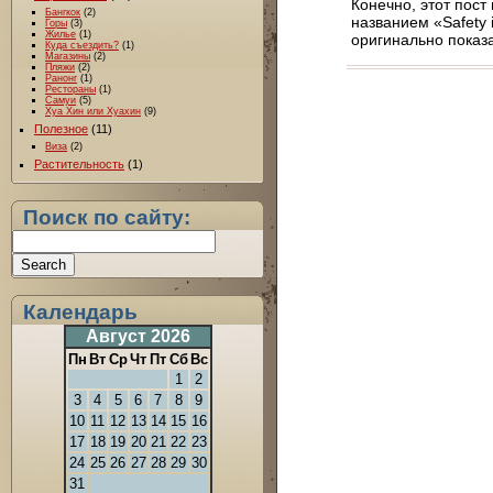
Конечно, этот пос
Бангкок
(2)
названием «Safety 
Горы
(3)
Жилье
(1)
оригинально показа
Куда съездить?
(1)
Магазины
(2)
Пляжи
(2)
Ранонг
(1)
Рестораны
(1)
Самуи
(5)
Хуа Хин или Хуахин
(9)
Полезное
(11)
Виза
(2)
Растительность
(1)
Поиск по сайту:
Календарь
Август 2026
Пн
Вт
Ср
Чт
Пт
Сб
Вс
1
2
3
4
5
6
7
8
9
10
11
12
13
14
15
16
17
18
19
20
21
22
23
24
25
26
27
28
29
30
31