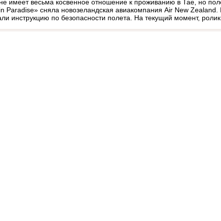
т не имеет весьма косвенное отношение к проживанию в Тае, но по
in Paradise» сняла новозеландская авиакомпания Air New Zealand. В
ли инструкцию по безопасности полета. На текущий момент, ролик